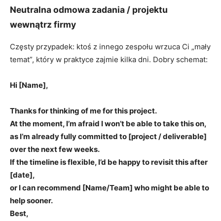
Neutralna odmowa zadania / projektu
wewnątrz firmy
Częsty przypadek: ktoś z innego zespołu wrzuca Ci „mały
temat”, który w praktyce zajmie kilka dni. Dobry schemat:
Hi [Name],
Thanks for thinking of me for this project.
At the moment, I’m afraid I won’t be able to take this on,
as I’m already fully committed to [project / deliverable]
over the next few weeks.
If the timeline is flexible, I’d be happy to revisit this after
[date],
or I can recommend [Name/Team] who might be able to
help sooner.
Best,