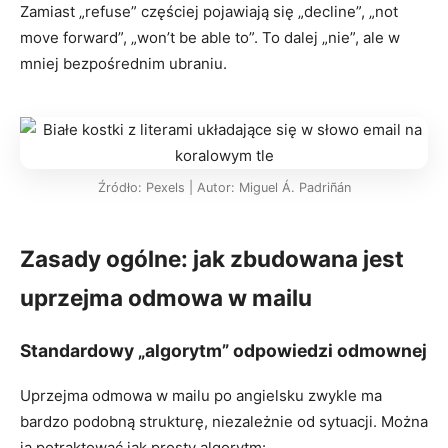
Zamiast „refuse” częściej pojawiają się „decline”, „not
move forward”, „won’t be able to”. To dalej „nie”, ale w
mniej bezpośrednim ubraniu.
Źródło: Pexels | Autor: Miguel Á. Padriñán
Zasady ogólne: jak zbudowana jest
uprzejma odmowa w mailu
Standardowy „algorytm” odpowiedzi odmownej
Uprzejma odmowa w mailu po angielsku zwykle ma
bardzo podobną strukturę, niezależnie od sytuacji. Można
ją potraktować jak prosty algorytm: