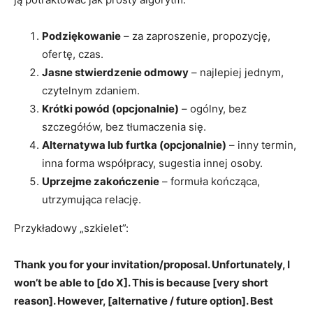
Podziękowanie
– za zaproszenie, propozycję,
ofertę, czas.
Jasne stwierdzenie odmowy
– najlepiej jednym,
czytelnym zdaniem.
Krótki powód (opcjonalnie)
– ogólny, bez
szczegółów, bez tłumaczenia się.
Alternatywa lub furtka (opcjonalnie)
– inny termin,
inna forma współpracy, sugestia innej osoby.
Uprzejme zakończenie
– formuła kończąca,
utrzymująca relację.
Przykładowy „szkielet”:
Thank you for your invitation/proposal. Unfortunately, I
won’t be able to [do X]. This is because [very short
reason]. However, [alternative / future option]. Best