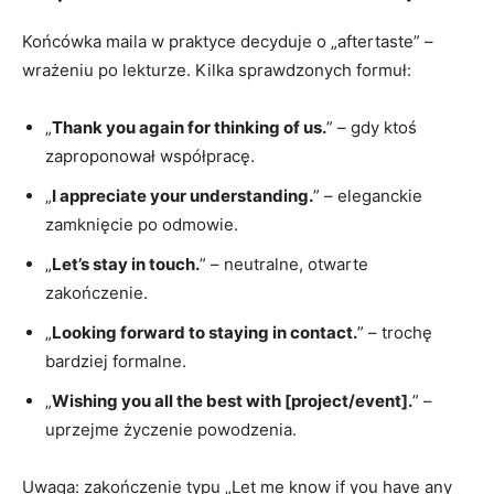
Końcówka maila w praktyce decyduje o „aftertaste” –
wrażeniu po lekturze. Kilka sprawdzonych formuł:
„
Thank you again for thinking of us.
” – gdy ktoś
zaproponował współpracę.
„
I appreciate your understanding.
” – eleganckie
zamknięcie po odmowie.
„
Let’s stay in touch.
” – neutralne, otwarte
zakończenie.
„
Looking forward to staying in contact.
” – trochę
bardziej formalne.
„
Wishing you all the best with [project/event].
” –
uprzejme życzenie powodzenia.
Uwaga: zakończenie typu „Let me know if you have any