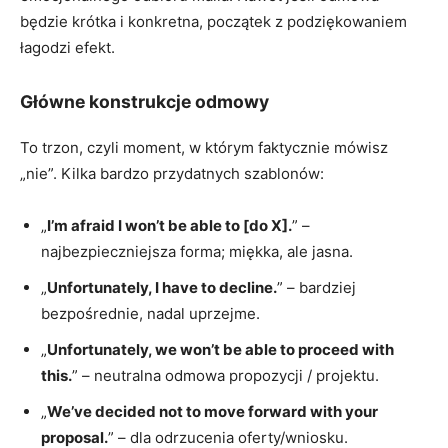
będzie krótka i konkretna, początek z podziękowaniem
łagodzi efekt.
Główne konstrukcje odmowy
To trzon, czyli moment, w którym faktycznie mówisz
„nie”. Kilka bardzo przydatnych szablonów:
„
I’m afraid I won’t be able to [do X].
” –
najbezpieczniejsza forma; miękka, ale jasna.
„
Unfortunately, I have to decline.
” – bardziej
bezpośrednie, nadal uprzejme.
„
Unfortunately, we won’t be able to proceed with
this.
” – neutralna odmowa propozycji / projektu.
„
We’ve decided not to move forward with your
proposal.
” – dla odrzucenia oferty/wniosku.