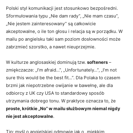
Polski styl komunikacji jest stosunkowo bezpośredni.
Sformułowania typu „Nie dam rady”, „Nie mam czasu”,
„Nie jestem zainteresowany” są całkowicie
akceptowalne, o ile ton głosu i relacja są w porządku. W
mailu po angielsku taki sam poziom dosłowności może
zabrzmieć szorstko, a nawet nieuprzejmie.
W kulturze anglosaskiej dominują tzw.
softeners
–
zmiękczacze: „I’m afraid…”, „Unfortunately…”, „I’m not
sure this would be the best fit…”. Dla Polaka to czasem
brzmi jak niepotrzebne owijanie w bawełnę, ale dla
odbiorcy z UK czy USA to standardowy sposób
utrzymania dobrego tonu. W praktyce oznacza to, że
proste, krótkie „No” w mailu służbowym niemal nigdy
nie jest akceptowalne
.
Tip: myśl o angielskiej odmowie jak o „miękkim