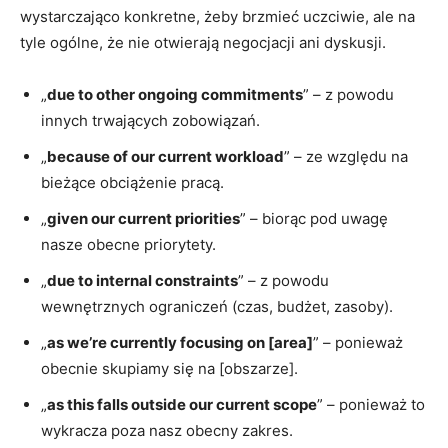
wystarczająco konkretne, żeby brzmieć uczciwie, ale na
tyle ogólne, że nie otwierają negocjacji ani dyskusji.
„
due to other ongoing commitments
” – z powodu
innych trwających zobowiązań.
„
because of our current workload
” – ze względu na
bieżące obciążenie pracą.
„
given our current priorities
” – biorąc pod uwagę
nasze obecne priorytety.
„
due to internal constraints
” – z powodu
wewnętrznych ograniczeń (czas, budżet, zasoby).
„
as we’re currently focusing on [area]
” – ponieważ
obecnie skupiamy się na [obszarze].
„
as this falls outside our current scope
” – ponieważ to
wykracza poza nasz obecny zakres.