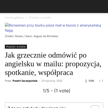
Strona główna
Pisanie i e-maile
Źródło: Pexels | Autor: August de Richelieu
Pisanie i e-maile
Jak grzecznie odmówić po
angielsku w mailu: propozycja,
spotkanie, współpraca
Przez
Paweł Szczepaniak
-
29 stycznia, 2026
1044
1
1/5 - (1 vote)