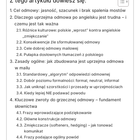
Z tego artykułu dowiesz się:
Cel odmowy: jasność, szacunek i brak spalenia mostów
Dlaczego uprzejma odmowa po angielsku jest trudna – i
czemu jest tak ważna
Różnice kulturowe: polskie „wprost” kontra angielskie
„zmiękczanie”
Konsekwencje źle sformułowanej odmowy
Cele dobrej odmowy mailowej
Pułapka dosłownych tłumaczeń z polskiego
Zasady ogólne: jak zbudowana jest uprzejma odmowa
w mailu
Standardowy „algorytm” odpowiedzi odmownej
Dobór poziomu formalności: formal, neutral, informal
Jak uniknąć szorstkości i przesady w uprzejmościach
Kiedy lepiej NIE podawać powodu
Kluczowe zwroty do grzecznej odmowy – fundament
słownictwa
Frazy wprowadzające podziękowanie
Główne konstrukcje odmowy
Zmiękczacze (softeners, hedging) – jak tonować
komunikat
Frazy podające ogólny powód