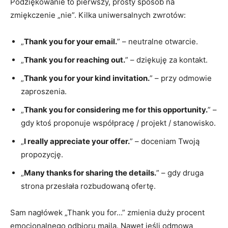
Podziękowanie to pierwszy, prosty sposób na
zmiękczenie „nie”. Kilka uniwersalnych zwrotów:
„
Thank you for your email.
” – neutralne otwarcie.
„
Thank you for reaching out.
” – dziękuję za kontakt.
„
Thank you for your kind invitation.
” – przy odmowie
zaproszenia.
„
Thank you for considering me for this opportunity.
” –
gdy ktoś proponuje współpracę / projekt / stanowisko.
„
I really appreciate your offer.
” – doceniam Twoją
propozycję.
„
Many thanks for sharing the details.
” – gdy druga
strona przesłała rozbudowaną ofertę.
Sam nagłówek „Thank you for…” zmienia duży procent
emocjonalnego odbioru maila. Nawet jeśli odmowa