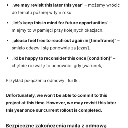
„
we may revisit this later this year
” – możemy wrócić
do tematu później w tym roku.
„
let’s keep this in mind for future opportunities
” –
miejmy to w pamięci przy kolejnych okazjach.
„
please feel free to reach out again in [timeframe]
” –
śmiało odezwij się ponownie za [czas].
„
I’d be happy to reconsider this once [condition]
” –
chętnie rozważę to ponownie, gdy [warunek].
Przykład połączenia odmowy i furtki:
Unfortunately, we won’t be able to commit to this
project at this time. However, we may revisit this later
this year once our current rollout is completed.
Bezpieczne zakończenia maila z odmową