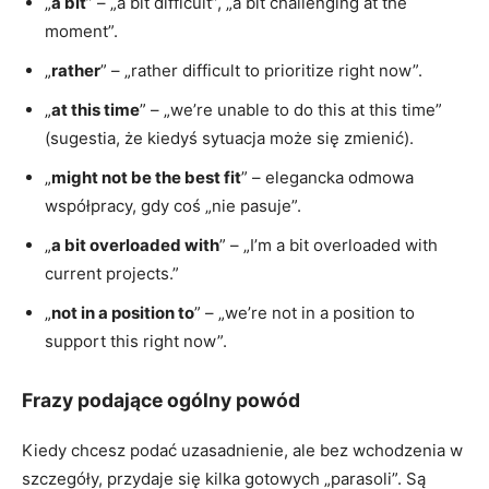
„
a bit
” – „a bit difficult”, „a bit challenging at the
moment”.
„
rather
” – „rather difficult to prioritize right now”.
„
at this time
” – „we’re unable to do this at this time”
(sugestia, że kiedyś sytuacja może się zmienić).
„
might not be the best fit
” – elegancka odmowa
współpracy, gdy coś „nie pasuje”.
„
a bit overloaded with
” – „I’m a bit overloaded with
current projects.”
„
not in a position to
” – „we’re not in a position to
support this right now”.
Frazy podające ogólny powód
Kiedy chcesz podać uzasadnienie, ale bez wchodzenia w
szczegóły, przydaje się kilka gotowych „parasoli”. Są