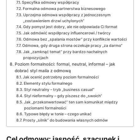
Specyfika odmowy współpracy
Formalna odmowa partnerstwa biznesowego
Uprzejma odmowa współpracy z jednoczesnym
„zostawieniem drzwi uchylonych”
Gdy pomysł jest dobry, ale nie odpowiada Ci format
Jak odmówić współpracy influencerowi / twórcy
Odmowa bez „spalania mostów” przy konflikcie wartości
Odmowa, gdy druga strona oczekuje pracy „za darmo”
Jak „zamknąć temat” przy bardzo nachalnych
propozycjach
Poziom formalności: formal, neutral, informal – jak
dobrać styl maila z odmową
Jak ocenić potrzebny poziom formalności
Elementy stylu formalnego
Styl neutralny – tryb „business casual”
Styl nieformalny – gdy piszesz do „swoich”
Jak „przekonwertować” ten sam komunikat między
poziomami formalności
Typowe błędy w tonie – czego unikać
Prosty „silnik” do budowania własnych odmów
Cel odmowy: jasność, szacunek i